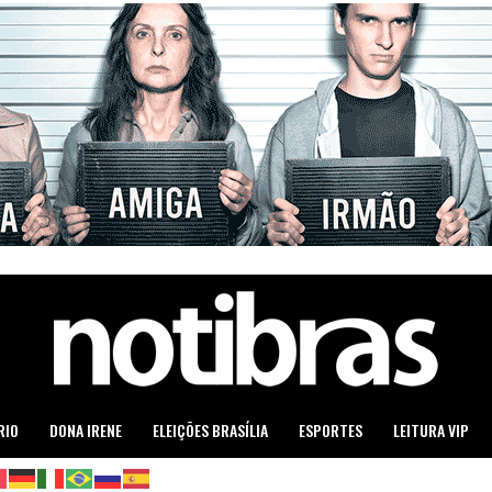
RIO
DONA IRENE
ELEIÇÕES BRASÍLIA
ESPORTES
LEITURA VIP