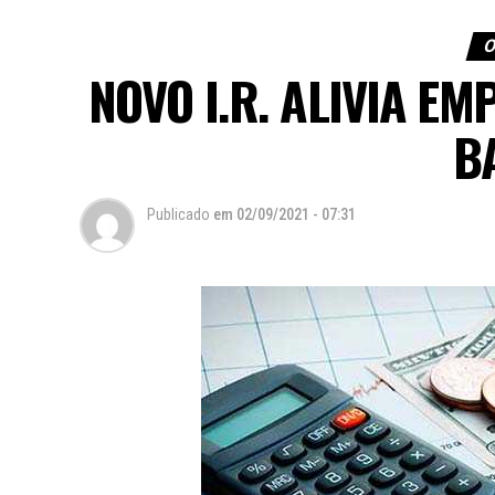
O
NOVO I.R. ALIVIA EM
B
Publicado
em
02/09/2021 - 07:31