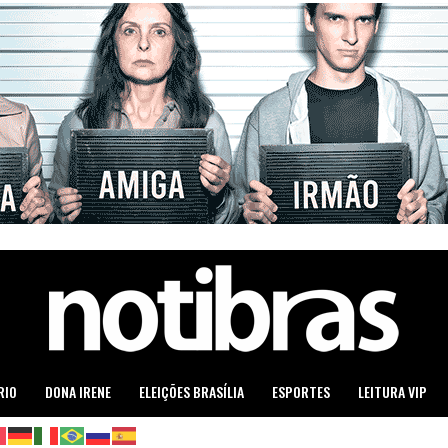
RIO
DONA IRENE
ELEIÇÕES BRASÍLIA
ESPORTES
LEITURA VIP