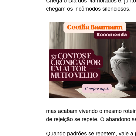
Chega o Dia dos Namorados e, junto
chegam os incômodos silenciosos.
mas acabam vivendo o mesmo roteiro
de rejeição se repete. O abandono se 
Quando padrões se repetem, vale a 