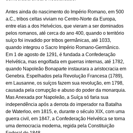
Antes ainda do nascimento do Império Romano, em 500
a.C., tribos celtas viviam no Centro-Norte da Europa,
entre elas a dos Helvécios, que vieram a ser dominados
pelos romanos, até cerca do ano 400, quando o território
suíço foi invadido por tribos germânicas, até 1033,
quando integrou o Sacro Império Romano-Germânico.
Em 1 de agosto de 1291, é fundada a Confederação
Helvética, mas engolfada em guerras internas, até 1782,
quando Napoleão Bonaparte instaurara a aristocracia em
Genebra. Espelhados pela Revolução Francesa (1789),
em Lausanne, os suíços fazem sua revolução, em 1798,
causada pela corrupção e abuso do poder da monarquia.
Mas Anexada por Napoleão, a Suíça só faria sua
independência após a derrota do imperador na Batalha
de Waterloo, em 1815, e, durante o século XIX, com uma
guerra civil, em 1847, a Confederação Helvética se torna
uma democracia moderna, regida pela Constituição
Federal de 1848.