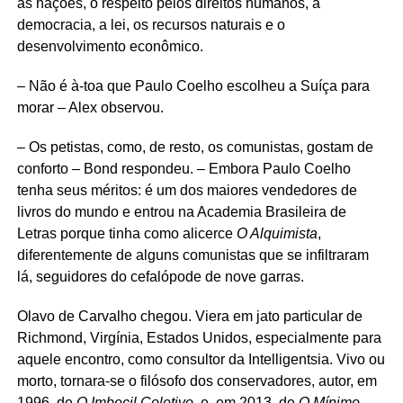
as nações, o respeito pelos direitos humanos, a
democracia, a lei, os recursos naturais e o
desenvolvimento econômico.
– Não é à-toa que Paulo Coelho escolheu a Suíça para
morar – Alex observou.
– Os petistas, como, de resto, os comunistas, gostam de
conforto – Bond respondeu. – Embora Paulo Coelho
tenha seus méritos: é um dos maiores vendedores de
livros do mundo e entrou na Academia Brasileira de
Letras porque tinha como alicerce
O Alquimista
,
diferentemente de alguns comunistas que se infiltraram
lá, seguidores do cefalópode de nove garras.
Olavo de Carvalho chegou. Viera em jato particular de
Richmond, Virgínia, Estados Unidos, especialmente para
aquele encontro, como consultor da Intelligentsia. Vivo ou
morto, tornara-se o filósofo dos conservadores, autor, em
1996, de
O Imbecil Coletivo
, e, em 2013, de
O Mínimo