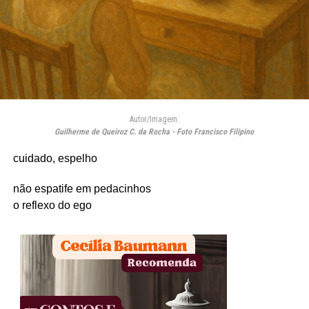
Autor/Imagem:
Guilherme de Queiroz C. da Rocha - Foto Francisco Filipino
cuidado, espelho
não espatife em pedacinhos
o reflexo do ego