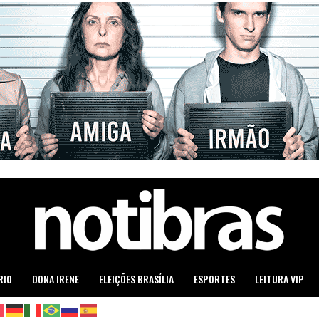
RIO
DONA IRENE
ELEIÇÕES BRASÍLIA
ESPORTES
LEITURA VIP