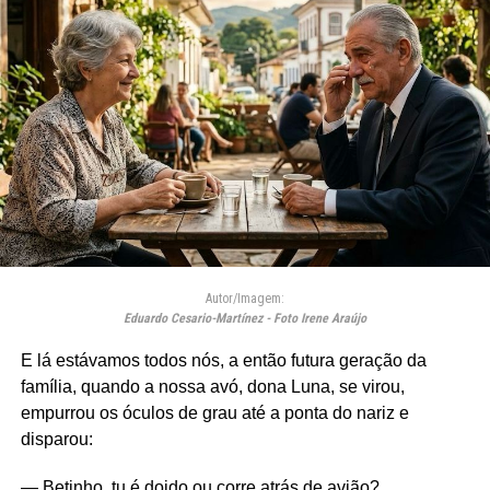
Autor/Imagem:
Eduardo Cesario-Martínez - Foto Irene Araújo
E lá estávamos todos nós, a então futura geração da
família, quando a nossa avó, dona Luna, se virou,
empurrou os óculos de grau até a ponta do nariz e
disparou:
— Betinho, tu é doido ou corre atrás de avião?