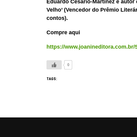
Eduardo Cesario-Martínez é autor 
Velho’ (Vencedor do Prêmio Literár
contos).
Compre aqui
https://www.joanineditora.com.br/
0
TAGS: