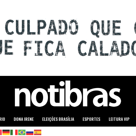
RIO
DONA IRENE
ELEIÇÕES BRASÍLIA
ESPORTES
LEITURA VIP