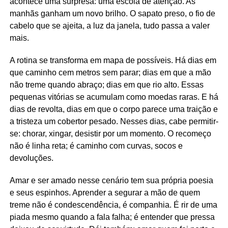
acontece uma surpresa: uma escola de atenção. As
manhãs ganham um novo brilho. O sapato preso, o fio de
cabelo que se ajeita, a luz da janela, tudo passa a valer
mais.
A rotina se transforma em mapa de possíveis. Há dias em
que caminho cem metros sem parar; dias em que a mão
não treme quando abraço; dias em que rio alto. Essas
pequenas vitórias se acumulam como moedas raras. E há
dias de revolta, dias em que o corpo parece uma traição e
a tristeza um cobertor pesado. Nesses dias, cabe permitir-
se: chorar, xingar, desistir por um momento. O recomeço
não é linha reta; é caminho com curvas, socos e
devoluções.
Amar e ser amado nesse cenário tem sua própria poesia
e seus espinhos. Aprender a segurar a mão de quem
treme não é condescendência, é companhia. É rir de uma
piada mesmo quando a fala falha; é entender que pressa