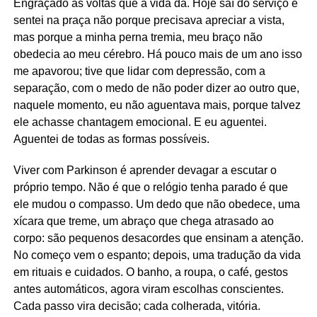
Engraçado as voltas que a vida dá. Hoje saí do serviço e
sentei na praça não porque precisava apreciar a vista,
mas porque a minha perna tremia, meu braço não
obedecia ao meu cérebro. Há pouco mais de um ano isso
me apavorou; tive que lidar com depressão, com a
separação, com o medo de não poder dizer ao outro que,
naquele momento, eu não aguentava mais, porque talvez
ele achasse chantagem emocional. E eu aguentei.
Aguentei de todas as formas possíveis.
Viver com Parkinson é aprender devagar a escutar o
próprio tempo. Não é que o relógio tenha parado é que
ele mudou o compasso. Um dedo que não obedece, uma
xícara que treme, um abraço que chega atrasado ao
corpo: são pequenos desacordes que ensinam a atenção.
No começo vem o espanto; depois, uma tradução da vida
em rituais e cuidados. O banho, a roupa, o café, gestos
antes automáticos, agora viram escolhas conscientes.
Cada passo vira decisão; cada colherada, vitória.