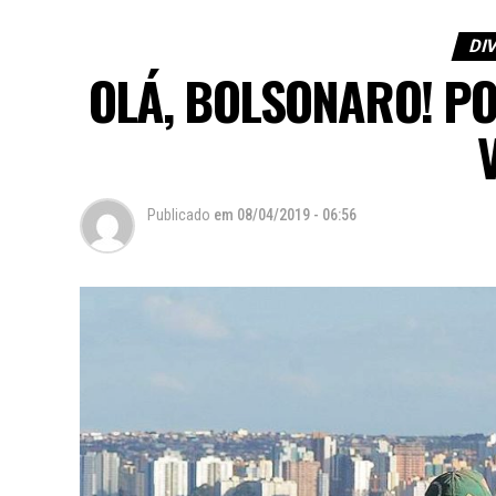
DIV
OLÁ, BOLSONARO! P
Publicado
em
08/04/2019 - 06:56