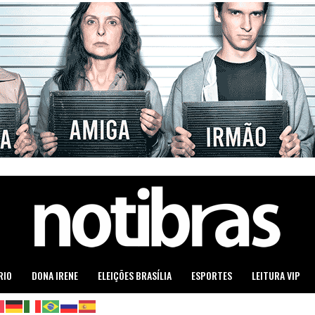
RIO
DONA IRENE
ELEIÇÕES BRASÍLIA
ESPORTES
LEITURA VIP