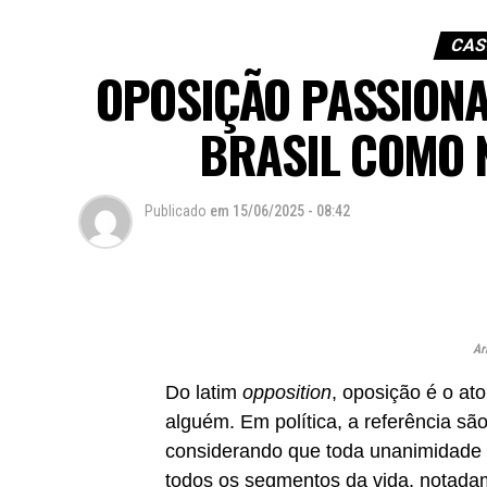
CAS
OPOSIÇÃO PASSIONA
BRASIL COMO 
Publicado
em
15/06/2025 - 08:42
Ar
Do latim
opposition
, oposição é o ato
alguém. Em política, a referência são
considerando que toda unanimidade é 
todos os segmentos da vida, notadam