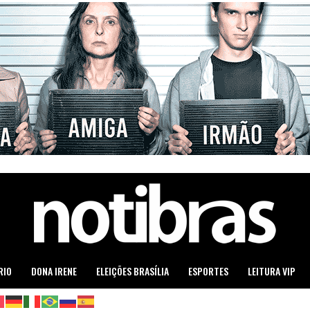
RIO
DONA IRENE
ELEIÇÕES BRASÍLIA
ESPORTES
LEITURA VIP