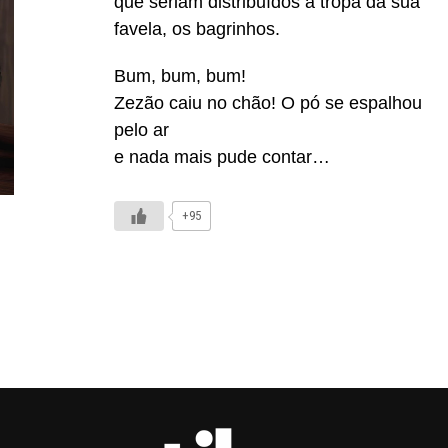
que seriam distribuídos à tropa da sua
favela, os bagrinhos.
Bum, bum, bum!
Zezão caiu no chão! O pó se espalhou
pelo ar
e nada mais pude contar…
+95