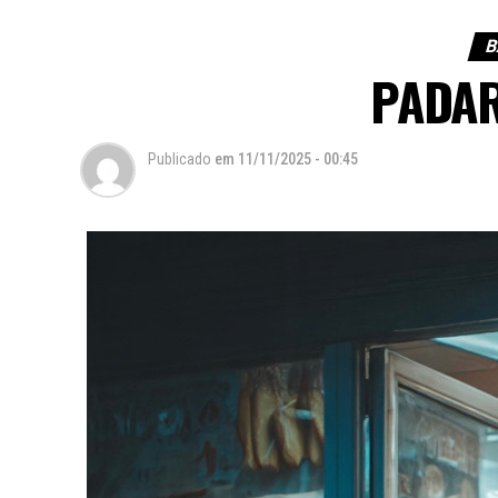
B
PADAR
Publicado
em
11/11/2025 - 00:45