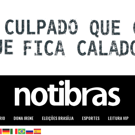
RIO
DONA IRENE
ELEIÇÕES BRASÍLIA
ESPORTES
LEITURA VIP