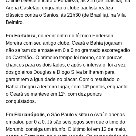
O time celeste encara o Fortaleza, às 21h (de Brasília), na
Arena Castelão, enquanto o clube paulista realiza
clássico contra o Santos, às 21h30 (de Brasília), na Vila
Belmiro.
Em
Fortaleza,
no reencontro do técnico Enderson
Moreira com seu antigo clube, Ceará e Bahia jogaram
não saíram do empate em 0 a 0 no gramado escorregadio
do Castelão.. O primeiro tempo foi morno, com poucas
chances para os dois lados, e após o intervalo, foi a vez
dos goleiros Douglas e Diogo Silva brilharem para
garantirem a igualdade no placar. Com o resultado, o
Bahia chegou a terceiro lugar, com 14º pontos, enquanto
o Ceará se manteve em 11º, com dez pontos
conquistados.
Em
Florianópolis
, o São Paulo visitou o Avaí e apenas
empatou por 0 a 0. Já são seis jogos sem que o time do
Morumbi consiga um triunfo. O último foi em 12 de maio,