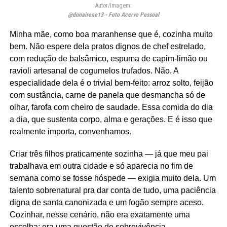
Autor/Imagem:
@donairene13 - Foto Acervo Pessoal
Minha mãe, como boa maranhense que é, cozinha muito
bem. Não espere dela pratos dignos de chef estrelado,
com redução de balsâmico, espuma de capim-limão ou
ravioli artesanal de cogumelos trufados. Não. A
especialidade dela é o trivial bem-feito: arroz solto, feijão
com sustância, carne de panela que desmancha só de
olhar, farofa com cheiro de saudade. Essa comida do dia
a dia, que sustenta corpo, alma e gerações. E é isso que
realmente importa, convenhamos.
Criar três filhos praticamente sozinha — já que meu pai
trabalhava em outra cidade e só aparecia no fim de
semana como se fosse hóspede — exigia muito dela. Um
talento sobrenatural pra dar conta de tudo, uma paciência
digna de santa canonizada e um fogão sempre aceso.
Cozinhar, nesse cenário, não era exatamente uma
escolha: era uma questão de sobrevivência.