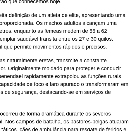
drão que conhecemos hoje.
ita definição de um atleta de elite, apresentando uma
te proporcionada. Os machos adultos alcançam uma
ímetros, enquanto as fêmeas medem de 56 a 62
mplar saudável transita entre os 27 e 30 quilos,
l que permite movimentos rápidos e precisos.
as naturalmente eretas, transmite a constante
dor. Originalmente moldado para proteger e conduzir
enendael rapidamente extrapolou as funções rurais
a capacidade de foco e faro apurado o transformaram em
es de segurança, destacando-se em serviços de
 ocorreu de forma dramática durante os severos
l. Nos campos de batalha, os pastores-belgas atuaram
táticos, cães de ambulância para resgate de feridos e