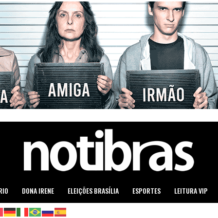
RIO
DONA IRENE
ELEIÇÕES BRASÍLIA
ESPORTES
LEITURA VIP