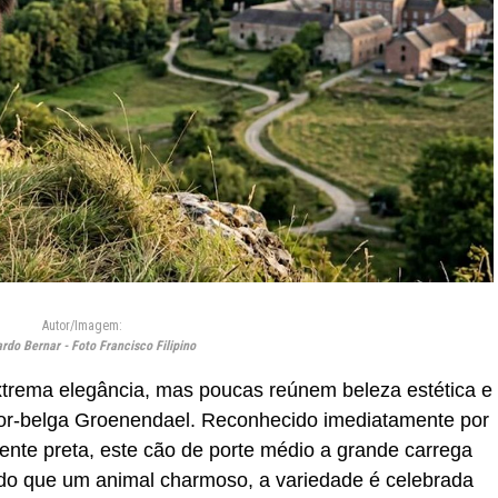
Autor/Imagem:
rdo Bernar - Foto Francisco Filipino
xtrema elegância, mas poucas reúnem beleza estética e
or-belga Groenendael. Reconhecido imediatamente por
ente preta, este cão de porte médio a grande carrega
do que um animal charmoso, a variedade é celebrada