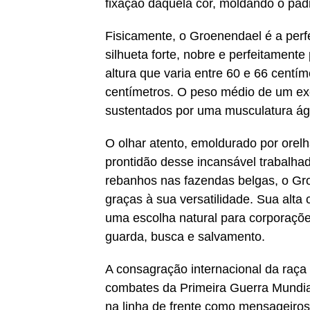
fixação daquela cor, moldando o pa
Fisicamente, o Groenendael é a perfe
silhueta forte, nobre e perfeitamen
altura que varia entre 60 e 66 cent
centímetros. O peso médio de um exe
sustentados por uma musculatura ági
O olhar atento, emoldurado por orelh
prontidão desse incansável trabalha
rebanhos nas fazendas belgas, o Gro
graças à sua versatilidade. Sua alt
uma escolha natural para corporaçõ
guarda, busca e salvamento.
A consagração internacional da raça
combates da Primeira Guerra Mundia
na linha de frente como mensageiros 