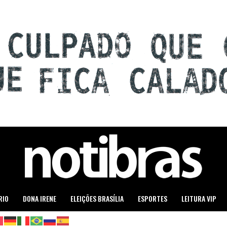
RIO
DONA IRENE
ELEIÇÕES BRASÍLIA
ESPORTES
LEITURA VIP