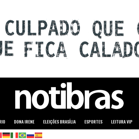
RIO
DONA IRENE
ELEIÇÕES BRASÍLIA
ESPORTES
LEITURA VIP