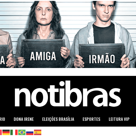
RIO
DONA IRENE
ELEIÇÕES BRASÍLIA
ESPORTES
LEITURA VIP