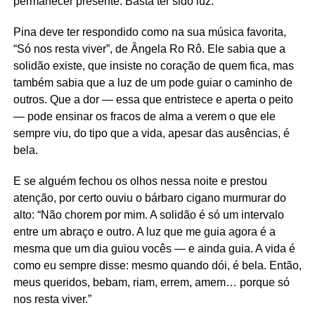
permanecer presente. Basta ter sido luz.
Pina deve ter respondido como na sua música favorita,
“Só nos resta viver”, de Ângela Ro Rô. Ele sabia que a
solidão existe, que insiste no coração de quem fica, mas
também sabia que a luz de um pode guiar o caminho de
outros. Que a dor — essa que entristece e aperta o peito
— pode ensinar os fracos de alma a verem o que ele
sempre viu, do tipo que a vida, apesar das ausências, é
bela.
E se alguém fechou os olhos nessa noite e prestou
atenção, por certo ouviu o bárbaro cigano murmurar do
alto: “Não chorem por mim. A solidão é só um intervalo
entre um abraço e outro. A luz que me guia agora é a
mesma que um dia guiou vocês — e ainda guia. A vida é
como eu sempre disse: mesmo quando dói, é bela. Então,
meus queridos, bebam, riam, errem, amem… porque só
nos resta viver.”