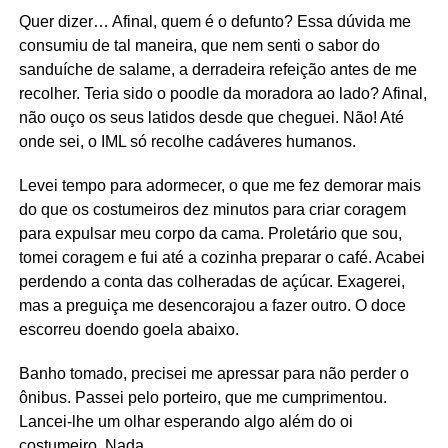
Quer dizer… Afinal, quem é o defunto? Essa dúvida me
consumiu de tal maneira, que nem senti o sabor do
sanduíche de salame, a derradeira refeição antes de me
recolher. Teria sido o poodle da moradora ao lado? Afinal,
não ouço os seus latidos desde que cheguei. Não! Até
onde sei, o IML só recolhe cadáveres humanos.
Levei tempo para adormecer, o que me fez demorar mais
do que os costumeiros dez minutos para criar coragem
para expulsar meu corpo da cama. Proletário que sou,
tomei coragem e fui até a cozinha preparar o café. Acabei
perdendo a conta das colheradas de açúcar. Exagerei,
mas a preguiça me desencorajou a fazer outro. O doce
escorreu doendo goela abaixo.
Banho tomado, precisei me apressar para não perder o
ônibus. Passei pelo porteiro, que me cumprimentou.
Lancei-lhe um olhar esperando algo além do oi
costumeiro. Nada.