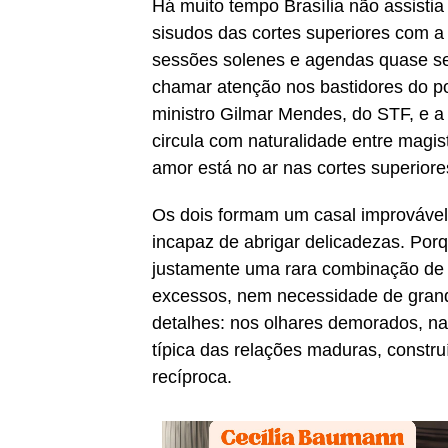
Há muito tempo Brasília não assistia
sisudos das cortes superiores com 
sessões solenes e agendas quase se
chamar atenção nos bastidores do p
ministro Gilmar Mendes, do STF, e a
circula com naturalidade entre magist
amor está no ar nas cortes superiores
Os dois formam um casal improvável
incapaz de abrigar delicadezas. Por
justamente uma rara combinação de s
excessos, nem necessidade de grand
detalhes: nos olhares demorados, na
típica das relações maduras, constr
recíproca.