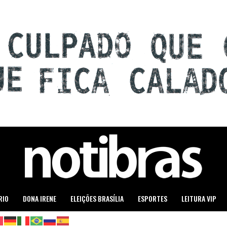
RIO
DONA IRENE
ELEIÇÕES BRASÍLIA
ESPORTES
LEITURA VIP