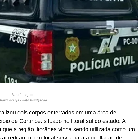
Autor/Imagem:
Bartô Granja - Foto Divulgação
ocalizou dois corpos enterrados em uma área de
pio de Coruripe, situado no litoral sul do estado. A
ta que a região litorânea vinha sendo utilizada como um
s acreditam que o local servia para a ocultação de