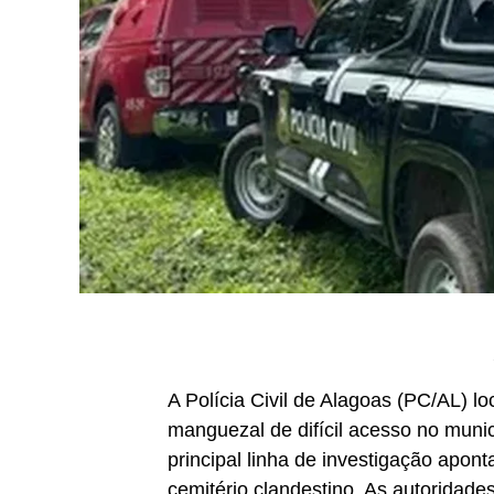
A Polícia Civil de Alagoas (PC/AL) l
manguezal de difícil acesso no municí
principal linha de investigação apon
cemitério clandestino. As autoridade