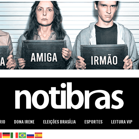
RIO
DONA IRENE
ELEIÇÕES BRASÍLIA
ESPORTES
LEITURA VIP