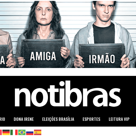
RIO
DONA IRENE
ELEIÇÕES BRASÍLIA
ESPORTES
LEITURA VIP