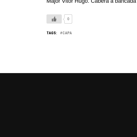
Major Vitor Hugo. Caberá à bancada 
0
TAGS:
CAPA