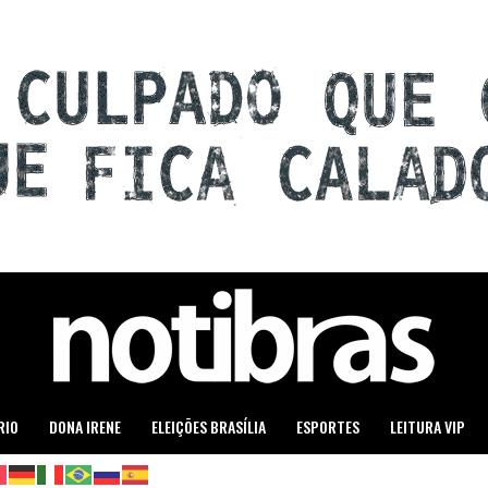
RIO
DONA IRENE
ELEIÇÕES BRASÍLIA
ESPORTES
LEITURA VIP