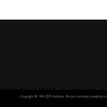
Copyright ® 1999-2026 Notibras. Nosso conteúdo jornalístico é