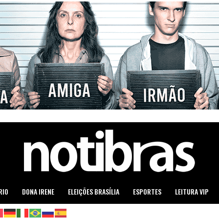
RIO
DONA IRENE
ELEIÇÕES BRASÍLIA
ESPORTES
LEITURA VIP