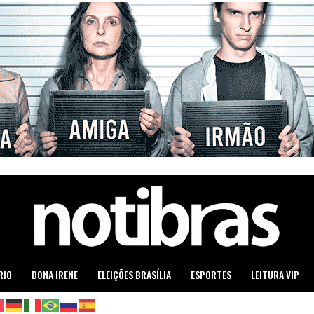
RIO
DONA IRENE
ELEIÇÕES BRASÍLIA
ESPORTES
LEITURA VIP