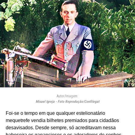
Autor/Imagem:
Misael Igreja - Foto Reprodução/Confilegat
Foi-se o tempo em que qualquer estelionatário
mequetrefe vendia bilhetes premiados para cidadãos
desavisados. Desde sempre, só acreditavam nessa
baboseira os gananciosos e os adoradores de sonhos