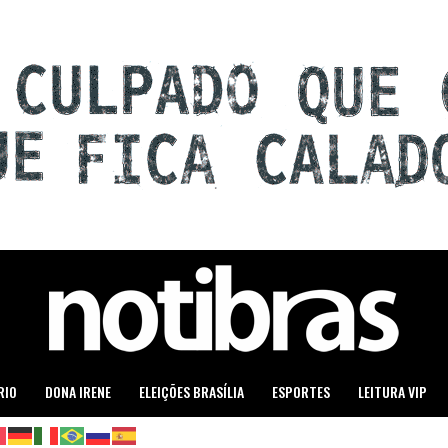
RIO
DONA IRENE
ELEIÇÕES BRASÍLIA
ESPORTES
LEITURA VIP