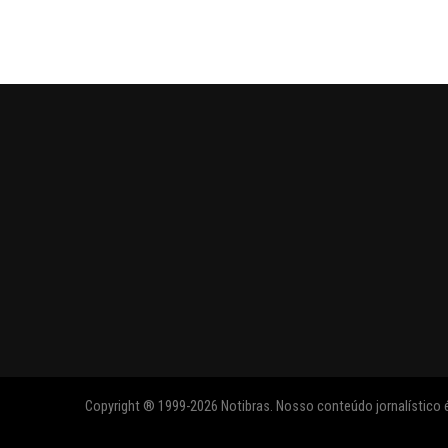
Copyright ® 1999-2026 Notibras. Nosso conteúdo jornalístico é