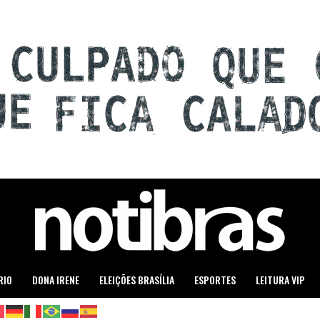
RIO
DONA IRENE
ELEIÇÕES BRASÍLIA
ESPORTES
LEITURA VIP