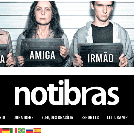
RIO
DONA IRENE
ELEIÇÕES BRASÍLIA
ESPORTES
LEITURA VIP