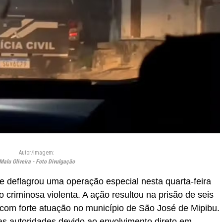
Autor/Imagem:
Malu Oliveira - Foto Divulgação
te deflagrou uma operação especial nesta quarta-feira
 criminosa violenta. A ação resultou na prisão de seis
com forte atuação no município de São José de Mipibu.
s autoridades devido ao envolvimento direto em