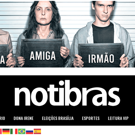
RIO
DONA IRENE
ELEIÇÕES BRASÍLIA
ESPORTES
LEITURA VIP