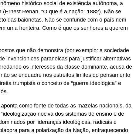
Fenômeno histórico-social de existência autônoma, a
ma (Ernest Renan, “O que é a nação” 1882). Não se
creto das baionetas. Não se confunde com o país nem
nem uma fronteira. Como é que os senhores a querem
upostos que não demonstra (por exemplo: a sociedade
de invencionices paranoicas para justificar alternativas
 enredando os interesses da classe dominante, acusa de
e não se enquadre nos estreitos limites do pensamento
ireita trumpista o conceito de “guerra ideológica” e
nós.
a aponta como fonte de todas as mazelas nacionais, da
“ideologização nociva dos sistemas de ensino e de
dominados por lideranças ideológicas, radicais e
colabora para a polarização da Nação, enfraquecendo