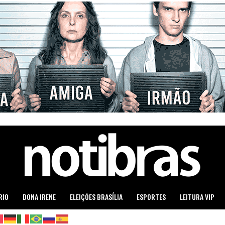
RIO
DONA IRENE
ELEIÇÕES BRASÍLIA
ESPORTES
LEITURA VIP