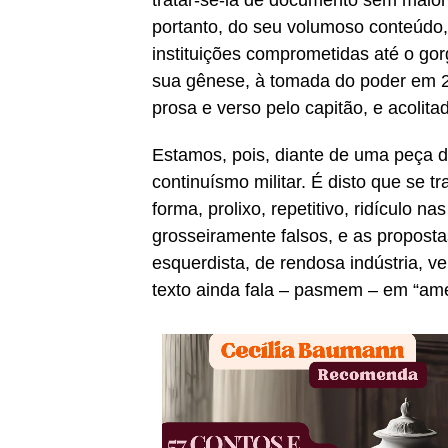
tratar-se-ia de documento sem maior
portanto, do seu volumoso conteúdo, 
instituições comprometidas até o go
sua gênese, à tomada do poder em 2
prosa e verso pelo capitão, e acolit
Estamos, pois, diante de uma peça d
continuísmo militar. É disto que se t
forma, prolixo, repetitivo, ridículo 
grosseiramente falsos, e as proposta
esquerdista, de rendosa indústria, 
texto ainda fala – pasmem – em “am