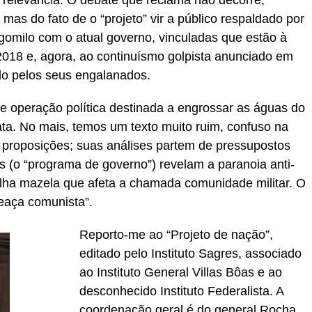
 relevância. O debate que reclama não decorre,
mas do fato de o “projeto” vir a público respaldado por
rgomilo com o atual governo, vinculadas que estão à
018 e, agora, ao continuísmo golpista anunciado em
ado pelos seus engalanados.
e operação política destinada a engrossar as águas do
rata. No mais, temos um texto muito ruim, confuso na
nas proposições; suas análises partem de pressupostos
s (o “programa de governo”) revelam a paranoia anti-
velha mazela que afeta a chamada comunidade militar. O
eaça comunista”.
Reporto-me ao “Projeto de nação”,
editado pelo Instituto Sagres, associado
ao Instituto General Villas Bôas e ao
desconhecido Instituto Federalista. A
coordenação geral é do general Rocha