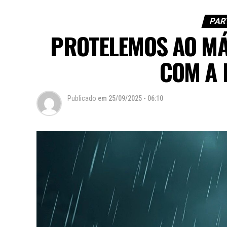
PAR
PROTELEMOS AO M
COM A 
Publicado
em
25/09/2025 - 06:10