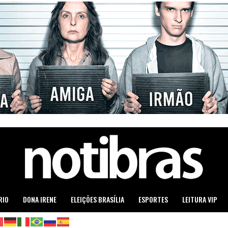
RIO
DONA IRENE
ELEIÇÕES BRASÍLIA
ESPORTES
LEITURA VIP