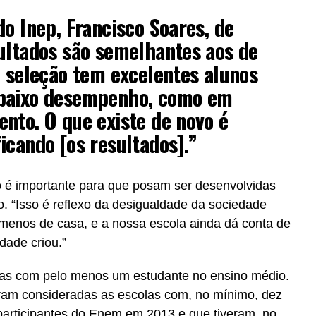
do Inep, Francisco Soares, de
ultados são semelhantes aos de
A seleção tem excelentes alunos
 baixo desempenho, como em
nto. O que existe de novo é
icando [os resultados].”
o é importante para que posam ser desenvolvidas
o. “Isso é reflexo da desigualdade da sociedade
u menos de casa, e a nossa escola ainda dá conta de
dade criou.”
las com pelo menos um estudante no ensino médio.
oram consideradas as escolas com, no mínimo, dez
participantes do Enem em 2013 e que tiveram, no