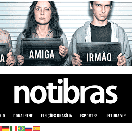
RIO
DONA IRENE
ELEIÇÕES BRASÍLIA
ESPORTES
LEITURA VIP