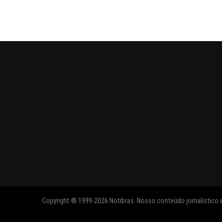
Copyright ® 1999-2026 Notibras. Nosso conteúdo jornalístico é