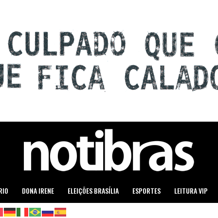
RIO
DONA IRENE
ELEIÇÕES BRASÍLIA
ESPORTES
LEITURA VIP