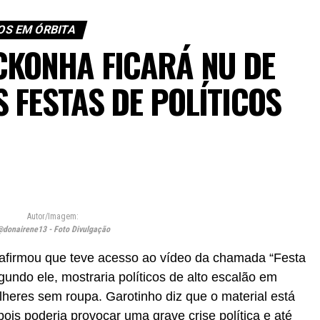
S EM ÓRBITA
CKONHA FICARÁ NU DE
 FESTAS DE POLÍTICOS
Autor/Imagem:
donairene13 - Foto Divulgação
afirmou que teve acesso ao vídeo da chamada “Festa
undo ele, mostraria políticos de alto escalão em
eres sem roupa. Garotinho diz que o material está
pois poderia provocar uma grave crise política e até