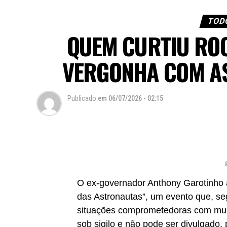
TODO
QUEM CURTIU RO
VERGONHA COM AS
Publicado
em
06/07/2026 - 02:15
@
O ex-governador Anthony Garotinho 
das Astronautas”, um evento que, seg
situações comprometedoras com mulh
sob sigilo e não pode ser divulgado, 