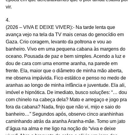
vir.
4.
(2026 – VIVA E DEIXE VIVER):- Na tarde lenta que
avança vejo na tela da TV mais cenas do genocídio em
Gaza. Crio coragem, levanto da poltrona e vou ao
banheiro. Vivo em uma pequena cabana às margens do
oceano. Pousada de paz e bem simples. Acendo a luz e
dou de cara com uma enorme aranha, na parede em
frente. Ela, maior que o diâmetro de minha mão aberta,
me observa impávida. Fico estático e penso no medo de
aranhas ao longo de minha infância e juventude. Ela ali,
imóvel e hipnótica. De imediato, busco soluções: “… dou
com chinelo na cabeça dela? Mato e arregaço e jogo pra
fora da cabana? Nada, finjo que não vi, mijo e saio do
banheiro…” Segundos após, observo cinco aranhinhas
caminhando atrás da aranha Aranha-mãe. Tomo um jato
d’água na alma e me ligo na noção do “viva e deixe