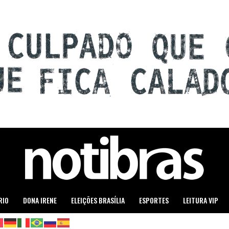
RIO
DONA IRENE
ELEIÇÕES BRASÍLIA
ESPORTES
LEITURA VIP