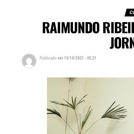
C
RAIMUNDO RIBEI
JOR
Publicado
em
15/10/2021 - 05:21