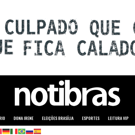
RIO
DONA IRENE
ELEIÇÕES BRASÍLIA
ESPORTES
LEITURA VIP