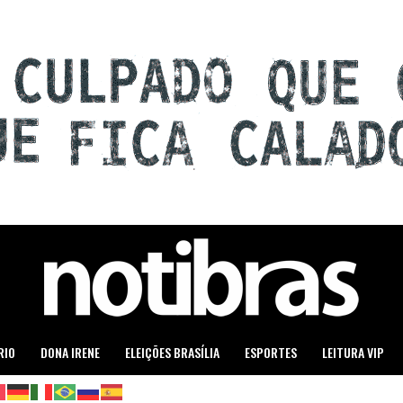
RIO
DONA IRENE
ELEIÇÕES BRASÍLIA
ESPORTES
LEITURA VIP