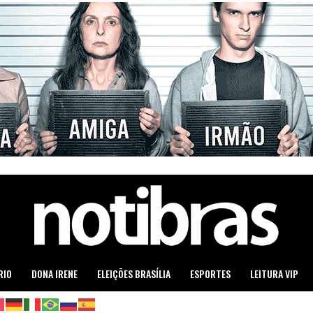
RIO
DONA IRENE
ELEIÇÕES BRASÍLIA
ESPORTES
LEITURA VIP