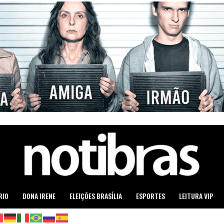
RIO
DONA IRENE
ELEIÇÕES BRASÍLIA
ESPORTES
LEITURA VIP