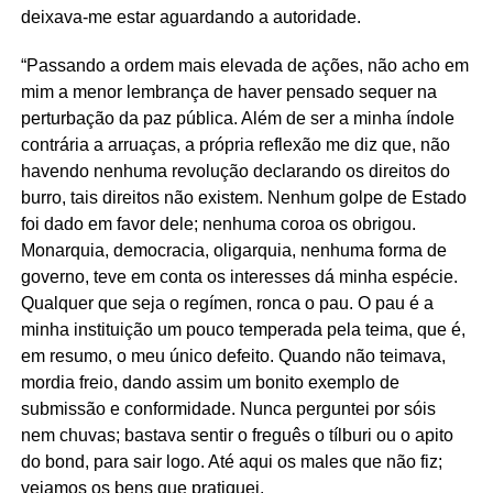
deixava-me estar aguardando a autoridade.
“Passando a ordem mais elevada de ações, não acho em
mim a menor lembrança de haver pensado sequer na
perturbação da paz pública. Além de ser a minha índole
contrária a arruaças, a própria reflexão me diz que, não
havendo nenhuma revolução declarando os direitos do
burro, tais direitos não existem. Nenhum golpe de Estado
foi dado em favor dele; nenhuma coroa os obrigou.
Monarquia, democracia, oligarquia, nenhuma forma de
governo, teve em conta os interesses dá minha espécie.
Qualquer que seja o regímen, ronca o pau. O pau é a
minha instituição um pouco temperada pela teima, que é,
em resumo, o meu único defeito. Quando não teimava,
mordia freio, dando assim um bonito exemplo de
submissão e conformidade. Nunca perguntei por sóis
nem chuvas; bastava sentir o freguês o tílburi ou o apito
do bond, para sair logo. Até aqui os males que não fiz;
vejamos os bens que pratiquei.