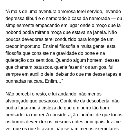
“A mais de uma aventura amorosa terei servido, levando
depressa tílburi e o namorado à casa da namorada — ou
simplesmente empacando em lugar onde o moço que ia
nobond podia mirar a moça que estava na janela. Não
poucos devedores terei conduzido para longe de um
credor importuno. Ensinei filosofia a muita gente, esta
filosofia que consiste na gravidade do porte e na
quietação dos sentidos. Quando algum homem, desses
que chamam patuscos, queria fazer rir os amigos, fui
sempre em auxílio dele, deixando que me desse tapas e
punhadas na cara. Enfim…”
Não percebi o resto, e fui andando, não menos
alvoroçado que pesaroso. Contente da descoberta, não
podia furtar-me à tristeza de que um burro tão bom
pensador ia morrer. A consideração, porém, de que todos
os burros devem ter os mesmos dotes principais, fez-me
ver que os que ficavam, não seriam menos exemplares