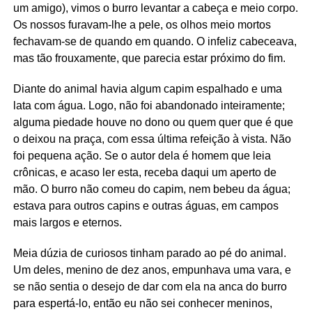
um amigo), vimos o burro levantar a cabeça e meio corpo.
Os nossos furavam-lhe a pele, os olhos meio mortos
fechavam-se de quando em quando. O infeliz cabeceava,
mas tão frouxamente, que parecia estar próximo do fim.
Diante do animal havia algum capim espalhado e uma
lata com água. Logo, não foi abandonado inteiramente;
alguma piedade houve no dono ou quem quer que é que
o deixou na praça, com essa última refeição à vista. Não
foi pequena ação. Se o autor dela é homem que leia
crônicas, e acaso ler esta, receba daqui um aperto de
mão. O burro não comeu do capim, nem bebeu da água;
estava para outros capins e outras águas, em campos
mais largos e eternos.
Meia dúzia de curiosos tinham parado ao pé do animal.
Um deles, menino de dez anos, empunhava uma vara, e
se não sentia o desejo de dar com ela na anca do burro
para espertá-lo, então eu não sei conhecer meninos,