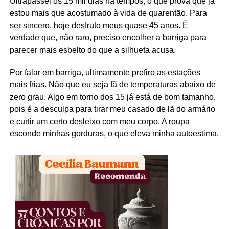
Ultrapassei os 15 mil dias há tempos, o que prova que já
estou mais que acostumado à vida de quarentão. Para
ser sincero, hoje desfruto meus quase 45 anos. É
verdade que, não raro, preciso encolher a barriga para
parecer mais esbelto do que a silhueta acusa.
Por falar em barriga, ultimamente prefiro as estações
mais frias. Não que eu seja fã de temperaturas abaixo de
zero grau. Algo em torno dos 15 já está de bom tamanho,
pois é a desculpa para tirar meu casado de lã do armário
e curtir um certo desleixo com meu corpo. A roupa
esconde minhas gorduras, o que eleva minha autoestima.