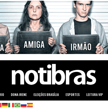
RIO
DONA IRENE
ELEIÇÕES BRASÍLIA
ESPORTES
LEITURA VIP