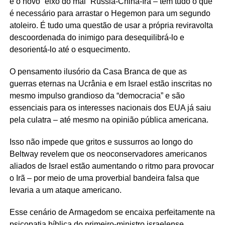
e o novo “eixo do mal” Rússia-China-Irã – têm tudo o que
é necessário para arrastar o Hegemon para um segundo
atoleiro. É tudo uma questão de usar a própria reviravolta
descoordenada do inimigo para desequilibrá-lo e
desorientá-lo até o esquecimento.
O pensamento ilusório da Casa Branca de que as
guerras eternas na Ucrânia e em Israel estão inscritas no
mesmo impulso grandioso da “democracia” e são
essenciais para os interesses nacionais dos EUA já saiu
pela culatra – até mesmo na opinião pública americana.
Isso não impede que gritos e sussurros ao longo do
Beltway revelem que os neoconservadores americanos
aliados de Israel estão aumentando o ritmo para provocar
o Irã – por meio de uma proverbial bandeira falsa que
levaria a um ataque americano.
Esse cenário de Armagedom se encaixa perfeitamente na
psicopatia bíblica do primeiro-ministro israelense