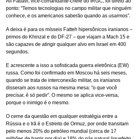
Ali Fadavi, vice-comandante-chefe do IRGC, foi direto ao
ponto: “Temos tecnologias no campo militar que ninguém
conhece, e os americanos saberão quando as usarmos”.
A deixa é para os mísseis Fatteh hipersônicos iranianos –
primos do Khinzal e do DF-27 – que viajam a Mach 15 e
são capazes de atingir qualquer alvo em Israel em 400
segundos.
E acrescente a isso a sofisticada guerra eletrônica (EW)
russa. Como foi confirmado em Moscou há seis meses,
quando se trata de interconexão militar, os iranianos
disseram aos russos na mesma mesa: “o que você
precisar, é só pedir”. O mesmo se aplica vice-versa,
porque o inimigo é o mesmo.
O cerne da questão em qualquer estratégia entre a
Rússia e o Irã é o Estreito de Ormuz, por onde transitam
pelo menos 20% do petróleo mundial (cerca de 17
milhões de barris por dia) e 18% do gás natural liquefeito