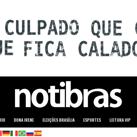
RIO
DONA IRENE
ELEIÇÕES BRASÍLIA
ESPORTES
LEITURA VIP