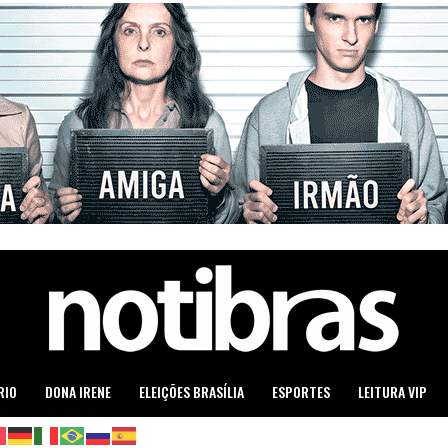
RIO
DONA IRENE
ELEIÇÕES BRASÍLIA
ESPORTES
LEITURA VIP