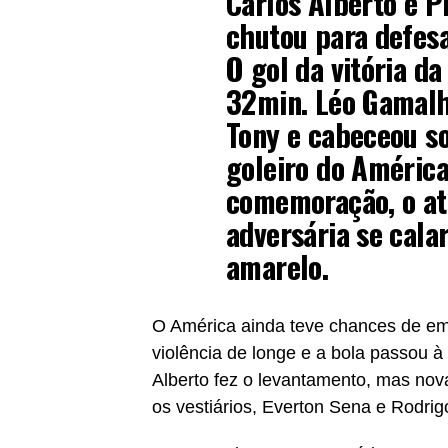
Carlos Alberto e P
chutou para defesa
O gol da vitória da
32min. Léo Gamalh
Tony e cabeceou s
goleiro do América.
comemoração, o at
adversária se cala
amarelo.
O América ainda teve chances de em
violência de longe e a bola passou 
Alberto fez o levantamento, mas nov
os vestiários, Everton Sena e Rodri