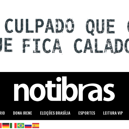
RIO
DONA IRENE
ELEIÇÕES BRASÍLIA
ESPORTES
LEITURA VIP