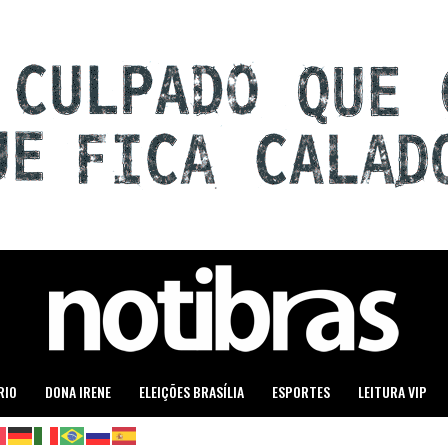
RIO
DONA IRENE
ELEIÇÕES BRASÍLIA
ESPORTES
LEITURA VIP