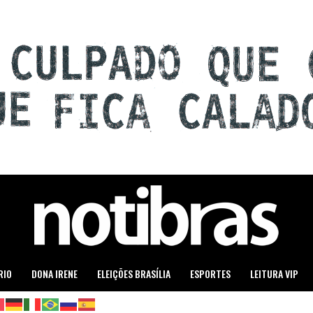
RIO
DONA IRENE
ELEIÇÕES BRASÍLIA
ESPORTES
LEITURA VIP